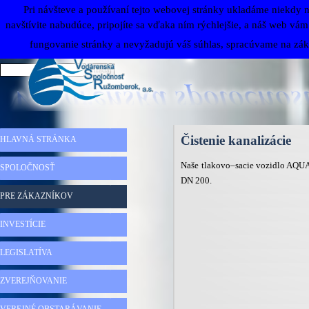
Prejsť na obsah
Pri návšteve a používaní tejto webovej stránky ukladáme niekdy 
navštívite nabudúce, pripojíte sa vďaka ním rýchlejšie, a náš web v
fungovanie stránky a nevyžadujú váš súhlas, spracúvame na zák
Hľadaj
Preskočiť menu
Čistenie kanalizácie
HLAVNÁ STRÁNKA
Naše tlakovo–sacie vozidlo AQUA
SPOLOČNOSŤ
▼
DN 200.
PRE ZÁKAZNÍKOV
▼
INVESTÍCIE
▼
LEGISLATÍVA
▼
ZVEREJŇOVANIE
▼